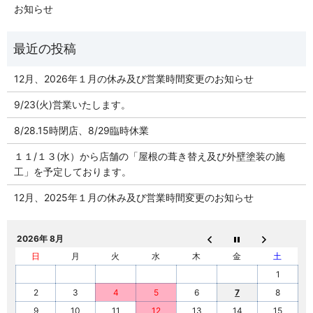
お知らせ
12月、2026年１月の休み及び営業時間変更のお知らせ
9/23(火)営業いたします。
8/28.15時閉店、8/29臨時休業
１１/１３(水）から店舗の「屋根の葺き替え及び外壁塗装の施
工」を予定しております。
12月、2025年１月の休み及び営業時間変更のお知らせ
2026年 8月
日
月
火
水
木
金
土
1
2
3
4
5
6
7
8
9
10
11
12
13
14
15