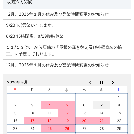
12月、2026年１月の休み及び営業時間変更のお知らせ
9/23(火)営業いたします。
8/28.15時閉店、8/29臨時休業
１１/１３(水）から店舗の「屋根の葺き替え及び外壁塗装の施
工」を予定しております。
12月、2025年１月の休み及び営業時間変更のお知らせ
2026年 8月
日
月
火
水
木
金
土
1
2
3
4
5
6
7
8
9
10
11
12
13
14
15
16
17
18
19
20
21
22
23
24
25
26
27
28
29