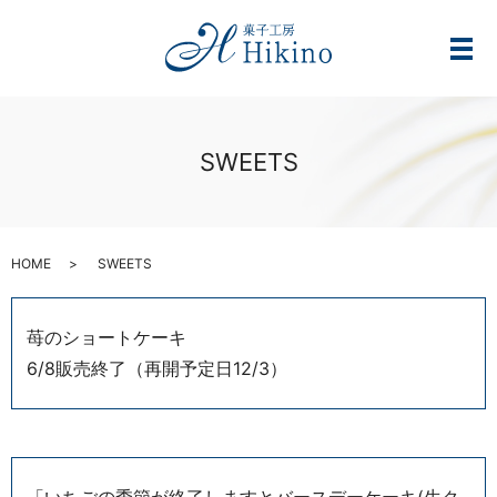
メ
SWEETS
HOME
SWEETS
苺のショートケーキ
6/8販売終了（再開予定日12/3）
「いちごの季節が終了しますとバースデーケーキ(生ク