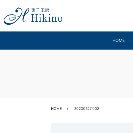
HOME
HOME
20230627_002