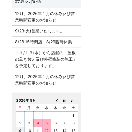
12月、2026年１月の休み及び営
業時間変更のお知らせ
9/23(火)営業いたします。
8/28.15時閉店、8/29臨時休業
１１/１３(水）から店舗の「屋根
の葺き替え及び外壁塗装の施工」
を予定しております。
12月、2025年１月の休み及び営
業時間変更のお知らせ
2026年 8月
日
月
火
水
木
金
土
1
2
3
4
5
6
7
8
9
10
11
12
13
14
15