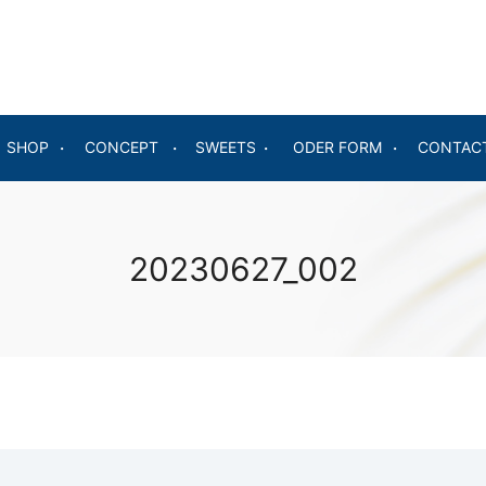
SHOP
CONCEPT
SWEETS
ODER FORM
CONTAC
20230627_002