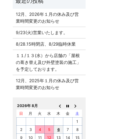
12月、2026年１月の休み及び営
業時間変更のお知らせ
9/23(火)営業いたします。
8/28.15時閉店、8/29臨時休業
１１/１３(水）から店舗の「屋根
の葺き替え及び外壁塗装の施工」
を予定しております。
12月、2025年１月の休み及び営
業時間変更のお知らせ
2026年 8月
日
月
火
水
木
金
土
1
2
3
4
5
6
7
8
9
10
11
12
13
14
15