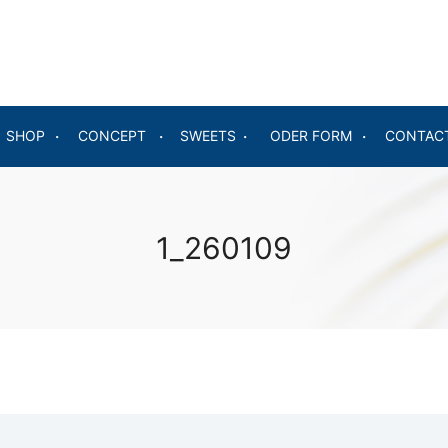
SHOP
CONCEPT
SWEETS
ODER FORM
CONTAC
1_260109