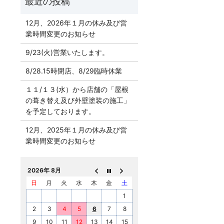
12月、2026年１月の休み及び営
業時間変更のお知らせ
9/23(火)営業いたします。
8/28.15時閉店、8/29臨時休業
１１/１３(水）から店舗の「屋根
の葺き替え及び外壁塗装の施工」
を予定しております。
12月、2025年１月の休み及び営
業時間変更のお知らせ
2026年 8月
日
月
火
水
木
金
土
1
2
3
4
5
6
7
8
9
10
11
12
13
14
15