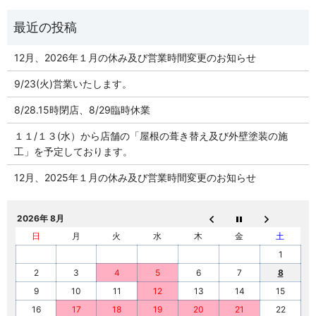
12月、2026年１月の休み及び営業時間変更のお知らせ
9/23(火)営業いたします。
8/28.15時閉店、8/29臨時休業
１１/１３(水）から店舗の「屋根の葺き替え及び外壁塗装の施
工」を予定しております。
12月、2025年１月の休み及び営業時間変更のお知らせ
2026年 8月
日
月
火
水
木
金
土
1
2
3
4
5
6
7
8
9
10
11
12
13
14
15
16
17
18
19
20
21
22