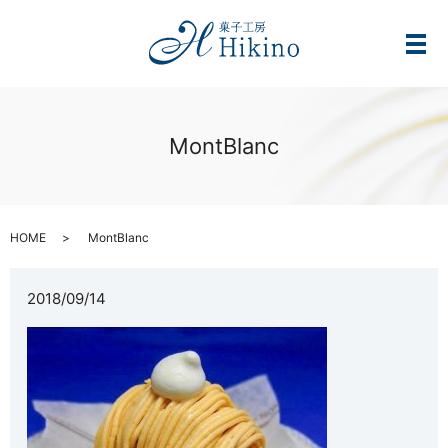
メ
MontBlanc
HOME
MontBlanc
2018/09/14