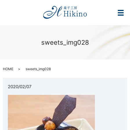
メ
sweets_img028
HOME
sweets_img028
2020/02/07