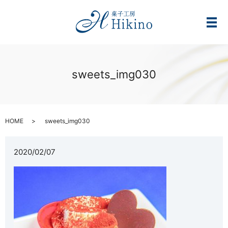
メ
sweets_img030
HOME
sweets_img030
2020/02/07