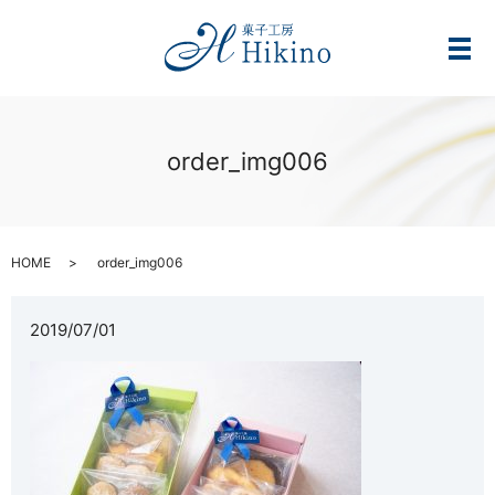
メ
order_img006
HOME
order_img006
2019/07/01