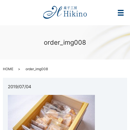
メ
order_img008
HOME
order_img008
2019/07/04