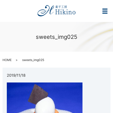
メ
sweets_img025
HOME
sweets_img025
2019/11/18