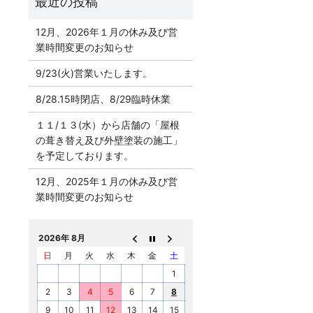
12月、2026年１月の休み及び営
業時間変更のお知らせ
9/23(火)営業いたします。
8/28.15時閉店、8/29臨時休業
１１/１３(水）から店舗の「屋根
の葺き替え及び外壁塗装の施工」
を予定しております。
12月、2025年１月の休み及び営
業時間変更のお知らせ
2026年 8月
日
月
火
水
木
金
土
1
2
3
4
5
6
7
8
9
10
11
12
13
14
15