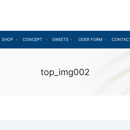
SHOP
CONCEPT
SWEETS
ODER FORM
CONTAC
top_img002