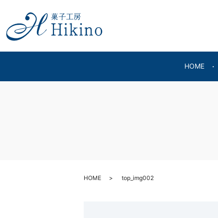
HOME
HOME
top_img002